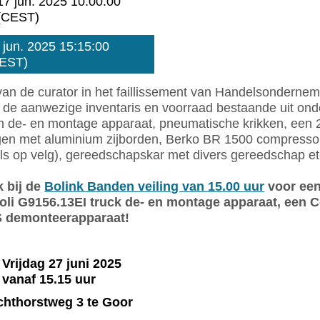
17 jun. 2025 10:00:00
(CEST)
 jun. 2025 15:15:00
EST)
van de curator in het faillissement van Handelsondernem
j de aanwezige inventaris en voorraad bestaande uit on
 de- en montage apparaat, pneumatische krikken, een 
n met aluminium zijborden, Berko BR 1500 compressor m
s op velg), gereedschapskar met divers gereedschap et
k bij de
Bolink Banden veiling van 15.00 uur
voor een
oli G9156.13EI truck de- en montage apparaat, een Co
 demonteerapparaat!
Vrijdag 27 juni 2025
vanaf 15.15 uur
hthorstweg 3 te Goor