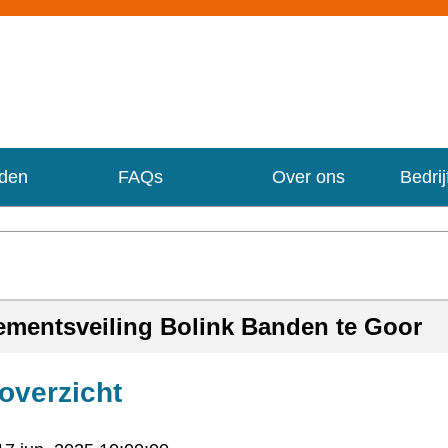
eden
FAQs
Over ons
Bedrij
sementsveiling Bolink Banden te Goor
 overzicht