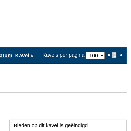
Kavels per pagina
«
1
»
datum
Kavel #
Bieden op dit kavel is geëindigd