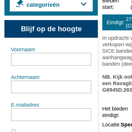
Bieden
categorieën
start:
27
Eindigt:
(C
Blijf op de hoogte
In opdracht 
verkopen wi
Voornaam
SICE banden
aanhangwage
banden (deel
NB. Kijk oo
Achternaam
een Ravagli
G8945D.26S
E-mailadres
Het bieden
eindigt:
Locatie:
Spec