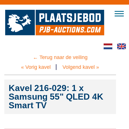
Inloggen
← Terug naar de veiling
Home
Registreren
« Vorig kavel
Volgend kavel »
Alle veilingen
Hoe te bieden
Kavel 216-029: 1 x
Samsung 55" QLED 4K
FAQs
Smart TV
Over ons
Bedrijfsbeëindiging