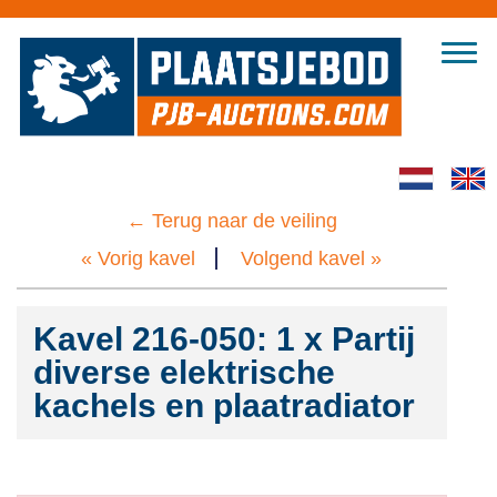
Inloggen
← Terug naar de veiling
Home
Registreren
« Vorig kavel
Volgend kavel »
Alle veilingen
Hoe te bieden
Kavel 216-050: 1 x Partij
diverse elektrische
FAQs
kachels en plaatradiator
Over ons
Bedrijfsbeëindiging